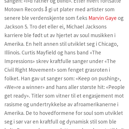
sangen: «I»d rather og blind». Etter hvert fortsatte
Motown Records å gi ut plater med artister som
senere ble verdenskjente som f.eks
Marvin Gaye
og
Jackson 5. Tro det eller ei, Michael Jacksons
karriere ble født ut av hjertet av soul musikken i
Amerika. En helt annen stil utviklet seg i Chicago,
Illinois. Curtis Mayfield og hans band «The
Impressions» skrev kraftfulle sanger under «The
Civil Right Movement» som fenget grasroten i
folket. Han gav ut sanger som: «Keep on pushing»,
«We»re a winner» and hans aller største hit: «People
get ready». Titler som vitner til et engasjement mot
rasisme og undertrykkelse av afroamerikanerne i
Amerika. De to hovedformene for soul som utviklet
seg i sør var en kraftfull og dynamisk stil som ble