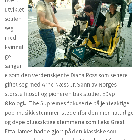
utviklet
soulen
seg
med
kvinneli
ge
sanger
e som den verdenskjente Diana Ross som senere
giftet seg med Arne Næss Jr. Sønn av Norges
største filosof og pioneren bak studiet «Dyp
Økologi». The Supremes fokuserte på jenteaktige
pop-musikk stemmer istedenfor den mer naturlige
og dype bluesaktige stemmene som f.eks Great
Etta James hadde gjort på den klassiske soul