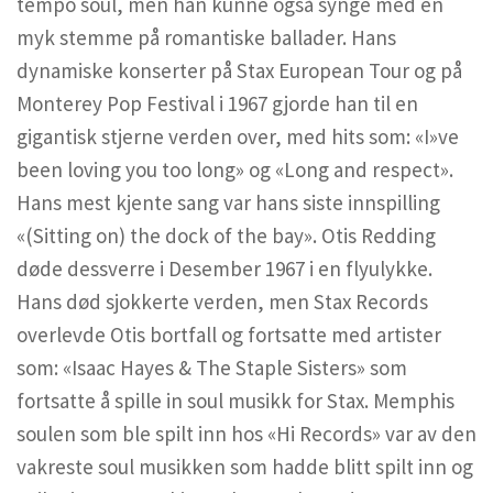
tempo soul, men han kunne også synge med en
myk stemme på romantiske ballader. Hans
dynamiske konserter på Stax European Tour og på
Monterey Pop Festival i 1967 gjorde han til en
gigantisk stjerne verden over, med hits som: «I»ve
been loving you too long» og «Long and respect».
Hans mest kjente sang var hans siste innspilling
«(Sitting on) the dock of the bay». Otis Redding
døde dessverre i Desember 1967 i en flyulykke.
Hans død sjokkerte verden, men Stax Records
overlevde Otis bortfall og fortsatte med artister
som: «Isaac Hayes & The Staple Sisters» som
fortsatte å spille in soul musikk for Stax. Memphis
soulen som ble spilt inn hos «Hi Records» var av den
vakreste soul musikken som hadde blitt spilt inn og