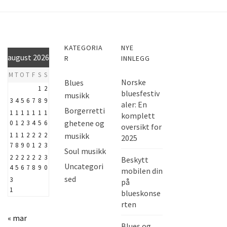
r
KATEGORIA
NYE
august 2026
R
INNLEGG
M
T
O
T
F
S
S
Norske
Blues
1
2
bluesfestiv
musikk
3
4
5
6
7
8
9
aler: En
Borgerretti
1
1
1
1
1
1
1
komplett
ghetene og
0
1
2
3
4
5
6
oversikt for
1
1
1
2
2
2
2
musikk
2025
7
8
9
0
1
2
3
Soul musikk
2
2
2
2
2
2
3
Beskytt
Uncategori
4
5
6
7
8
9
0
mobilen din
sed
3
på
1
blueskonse
rten
« mar
Blues og