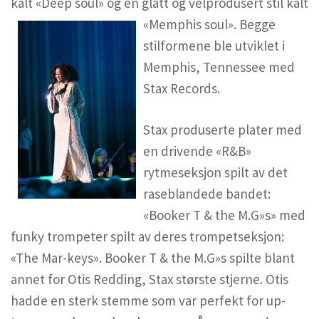
kalt «Deep soul» og en glatt og velprodus
ert stil kalt
«Memphis soul». Begge
stilformene ble utviklet i
Memphis, Tennessee med
Stax Records.
Stax produserte plater med
en drivende «R&B»
rytmeseksjon spilt av det
raseblandede bandet:
«Booker T & the M.G»s» med
funky trompeter spilt av deres trompetseksjon:
«The Mar-keys». Booker T & the M.G»s spilte blant
annet for Otis Redding, Stax største stjerne. Otis
hadde en sterk stemme som var perfekt for up-