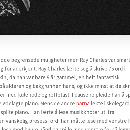
adde begrensede muligheter men Ray Charles var smart
g for anerkjent. Ray Charles lærte seg å skrive 75 ord i
in, da han var bare 9 år gammel, en helt fantastisk
på alderen og bakgrunnen hans, og ikke minst at de sk
r med kulehode og rettetast. I pausene pleide han å sp
e ødelagte piano. Mens de andre
barna
lekte i skolegår
 spilte piano. Han lærte å lese musikknoter ut ifra
r en vanskelig prosess fordi han måtte lese med venstre
å lese med høyre hånd og spille med venstre for så legg