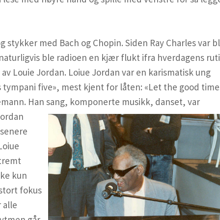
 stykker med Bach og Chopin. Siden Ray Charles var b
 naturligvis ble radioen en kjær flukt ifra hverdagens rut
t av Louie Jordan. Loiue Jordan var en karismatisk ung
s tympani five», mest kjent for låten: «Let the good time
remann. Han sang, komponerte musikk, danset, var
Jordan
 senere
Loiue
stremt
ikke kun
stort fokus
 alle
rytmen går