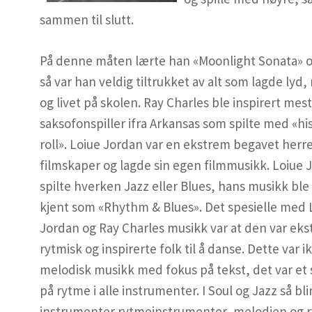
sammen til slutt.
På denne måten lærte han «Moonlight Sonata» og
så var han veldig tiltrukket av alt som lagde lyd,
og livet på skolen. Ray Charles ble inspirert mes
saksofonspiller ifra Arkansas som spilte med «hi
roll». Loiue Jordan var en ekstrem begavet her
filmskaper og lag
de sin egen filmmusikk. Loiue 
spilte hverken Jazz eller Blues, hans musikk ble
kjent som «Rhythm & Blues». Det spesielle med 
Jordan og Ray Charles musikk var at den var ek
rytmisk og inspirerte folk til å danse. Dette var 
melodisk musikk med fokus på tekst, det var et 
på rytme i alle instrumenter. I Soul og Jazz så blir
instrumenter rytmeinstrumenter, melodien og 