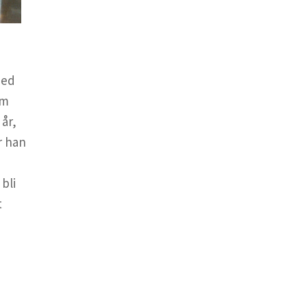
med
em
år,
r han
bli
t