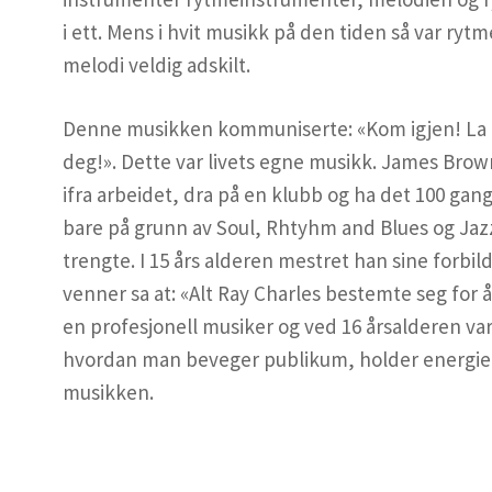
i ett. Mens i hvit musikk på den tiden så var rytm
melodi veldig adskilt.
Denne musikken kommuniserte: «Kom igjen! La os
deg!». Dette var livets egne musikk. James Brow
ifra arbeidet, dra på en klubb og ha det 100 gan
bare på grunn av Soul, Rhtyhm and Blues og Jazz
trengte. I 15 års alderen mestret han sine forbil
venner sa at: «Alt Ray Charles bestemte seg for å 
en profesjonell musiker og ved 16 årsalderen var
hvordan man beveger publikum, holder energie
musikken.