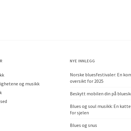
AR
NYE INNLEGG
Norske bluesfestivaler: En ko
kk
oversikt for 2025
ighetene og musikk
k
Beskytt mobilen din på blues
ised
Blues og soul musikk: En katt
for sjelen
Blues og snus