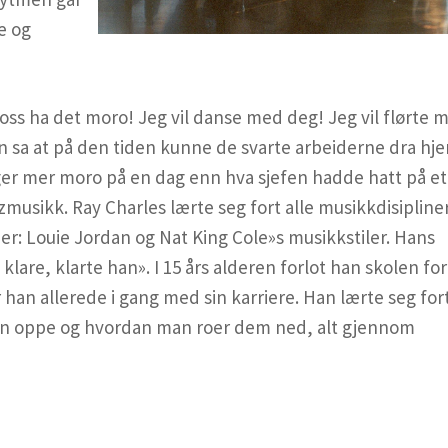
e og
s ha det moro! Jeg vil danse med deg! Jeg vil flørte 
n sa at på den tiden kunne de svarte arbeiderne dra hj
ger mer moro på en dag enn hva sjefen hadde hatt på et 
musikk. Ray Charles lærte seg fort alle musikkdisipline
der: Louie Jordan og Nat King Cole»s musikkstiler. Hans
klare, klarte han». I 15 års alderen forlot han skolen for 
 han allerede i gang med sin karriere. Han lærte seg for
n oppe og hvordan man roer dem ned, alt gjennom