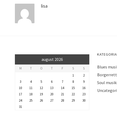
lisa
KATEGORI
august 2026
Blues musi
M
T
O
T
F
S
S
Borgerrett
1
2
3
4
5
6
7
8
9
Soul musik
10
11
12
13
14
15
16
Uncategor
17
18
19
20
21
22
23
24
25
26
27
28
29
30
31