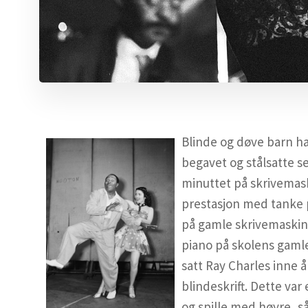
Blinde og døve barn h
begavet og stålsatte se
minuttet på skrivemask
prestasjon med tanke 
på gamle skrivemaskine
piano på skolens gaml
satt Ray Charles inne å
blindeskrift. Dette va
og spille med høyre, s